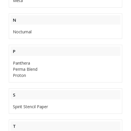
Meta
N
Nocturnal
P
Panthera
Perma Blend
Proton
S
Spirit Stencil Paper
T