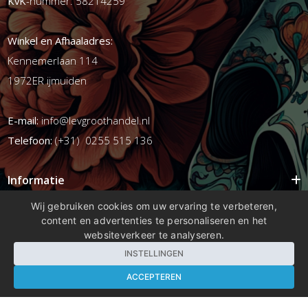
KvK
-nummer: 58214259
Winkel en Afhaaladres:
Kennemerlaan 114
1972ER ijmuiden
E-mail:
info@levgroothandel.nl
Telefoon:
(+31) 0255 515 136
Informatie
Mijn account
Wij gebruiken cookies om uw ervaring te verbeteren,
content en advertenties te personaliseren en het
Info
websiteverkeer te analyseren.
Populaire Tags
INSTELLINGEN
ACCEPTEREN