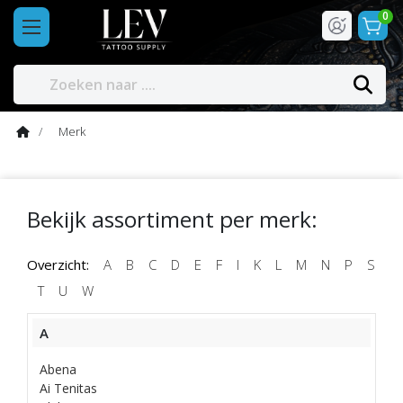
0
Merk
Bekijk assortiment per merk:
Overzicht:
A
B
C
D
E
F
I
K
L
M
N
P
S
T
U
W
A
Abena
Ai Tenitas