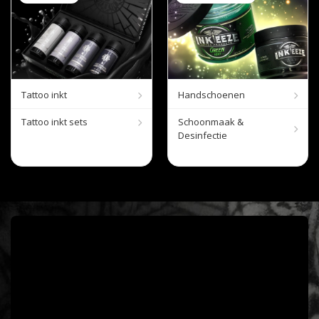
Tattoo inkt
Handschoenen
Tattoo inkt sets
Schoonmaak &
Desinfectie