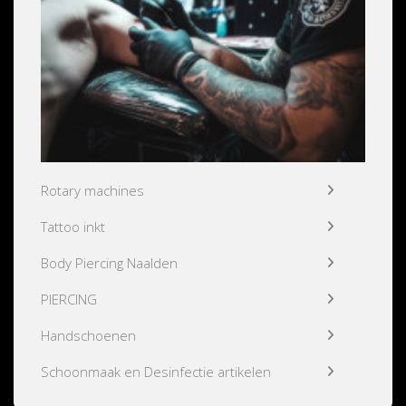
Rotary machines
Tattoo inkt
Body Piercing Naalden
PIERCING
Handschoenen
Schoonmaak en Desinfectie artikelen