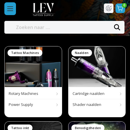
0
Tattoo Machines
Naalden
Rotary Machines
Cartridge naalden
Power Supply
Shader naalden
Tattoo inkt
Benodigdheden