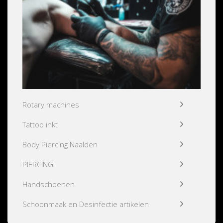
Rotary machines
Tattoo inkt
Body Piercing Naalden
PIERCING
Handschoenen
Schoonmaak en Desinfectie artikelen