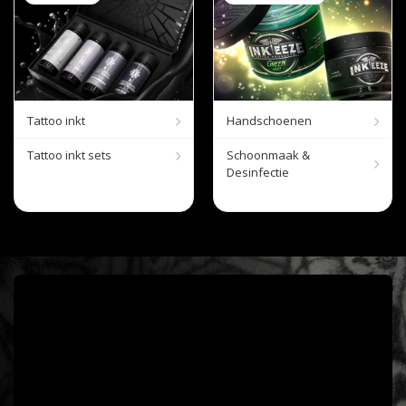
Tattoo inkt
Handschoenen
Tattoo inkt sets
Schoonmaak &
Desinfectie