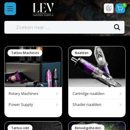
0
Tattoo Machines
Naalden
Rotary Machines
Cartridge naalden
Power Supply
Shader naalden
Tattoo inkt
Benodigdheden