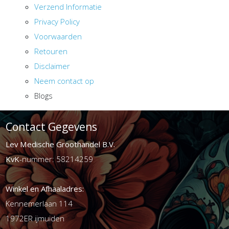
Verzend Informatie
Privacy Policy
Voorwaarden
Retouren
Disclaimer
Neem contact op
Blogs
Contact Gegevens
Lev Medische Groothandel B.V.
KvK
-nummer: 58214259
Winkel en Afhaaladres:
Kennemerlaan 114
1972ER ijmuiden