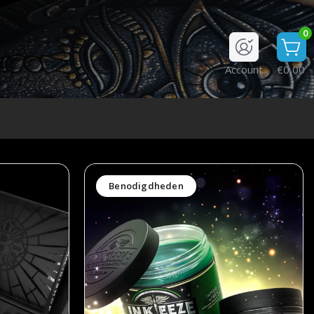
0
Account
€0,00
Benodigdheden