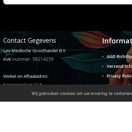
Informat
Contact Gegevens
Lev Medische Groothandel B.V.
GGD Richtlij
KvK
-nummer: 58214259
Verzend Inf
Winkel en Afhaaladres:
Privacy Polic
Kennemerlaan 114
Voorwaarde
1972ER ijmuiden
Wij gebruiken cookies om uw ervaring te verbetere
Retouren
Disclaimer
E-mail:
info@levgroothandel.nl
Telefoon:
(+31) 0255 515 136