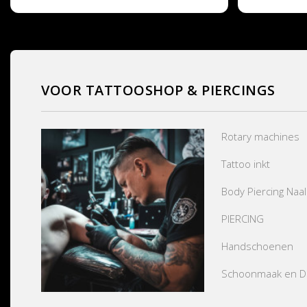
VOOR TATTOOSHOP & PIERCINGS
Rotary machines
Tattoo inkt
Body Piercing Naa
PIERCING
Handschoenen
Schoonmaak en Des