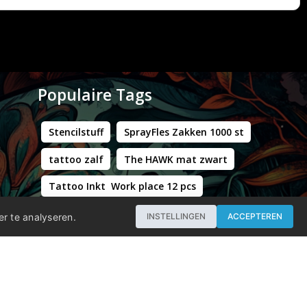
Populaire Tags
Stencilstuff
SprayFles Zakken 1000 st
tattoo zalf
The HAWK mat zwart
Tattoo Inkt Work place 12 pcs
Hustle Butter Deluxe Zakjes
er te analyseren.
INSTELLINGEN
ACCEPTEREN
Professional - Workstation Pro - Matt Black
WORLD FAMOUS LIMITLESS DARK ORANGE 1 30ML
Groene Kappersstoel met Chromen Frame