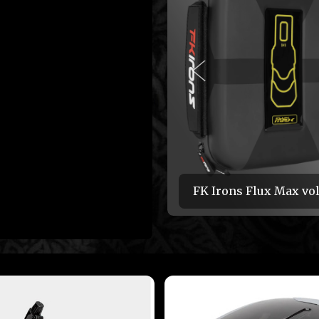
w: skull Tattoo bottles
FK Irons Flux Max vo