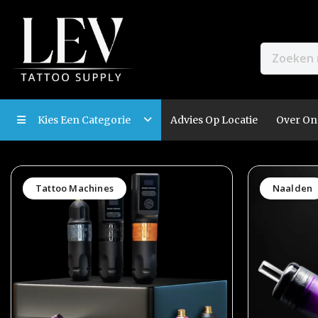
Kies Een Categorie
Advies Op Locatie
Over On
Tattoo Machines
Naalden