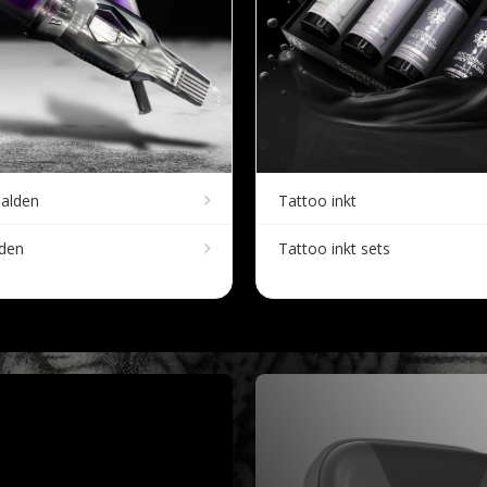
aalden
Tattoo inkt
lden
Tattoo inkt sets