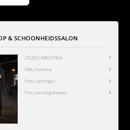
OP & SCHOONHEIDSSALON
STUDIO INRICHTING
PMU machine
Pmu Cartridges
Pmu benodigdheden