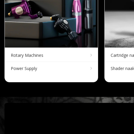
Rotary Machines
Cartridge n
Power Supply
Shader naa