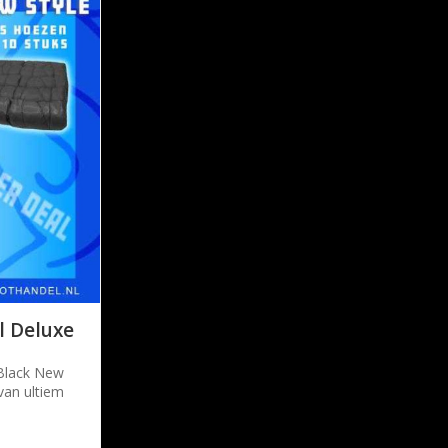
l Deluxe
Black New
van ultiem