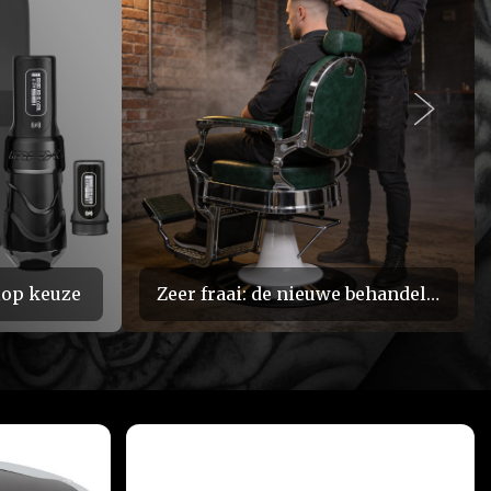
lop keuze
Zeer fraai: de nieuwe behandelstoelen