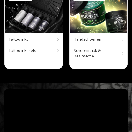
Tattoo inkt
Handschoenen
Tattoo inkt sets
Schoonmaak &
Desinfectie