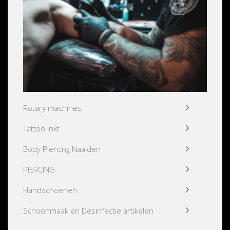
Rotary machines
Tattoo inkt
Body Piercing Naalden
PIERCING
Handschoenen
Schoonmaak en Desinfectie artikelen