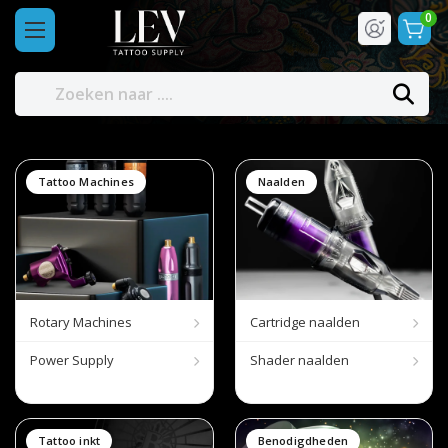
0
Tattoo Machines
Naalden
Rotary Machines
Cartridge naalden
Power Supply
Shader naalden
Tattoo inkt
Benodigdheden