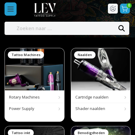
0
Tattoo Machines
Naalden
Rotary Machines
Cartridge naalden
Power Supply
Shader naalden
Tattoo inkt
Benodigdheden