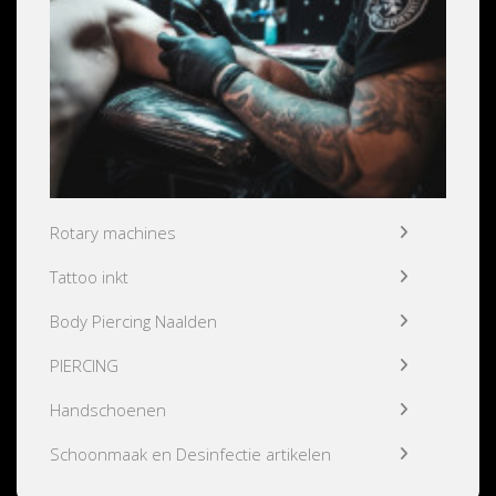
Rotary machines
Tattoo inkt
Body Piercing Naalden
PIERCING
Handschoenen
Schoonmaak en Desinfectie artikelen