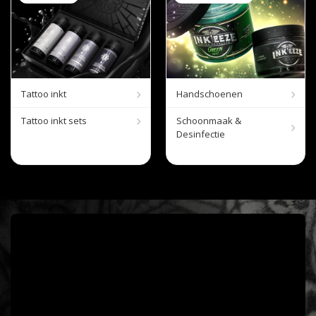
Tattoo inkt
Handschoenen
Tattoo inkt sets
Schoonmaak &
Desinfectie