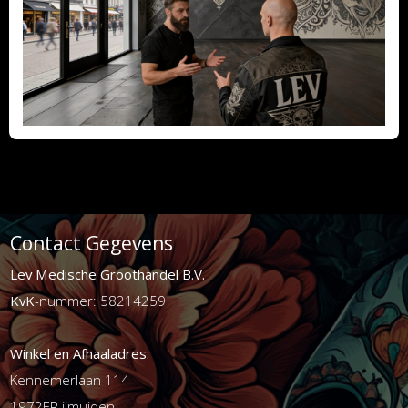
Contact Gegevens
Lev Medische Groothandel B.V.
KvK
-nummer: 58214259
Winkel en Afhaaladres:
Kennemerlaan 114
1972ER ijmuiden