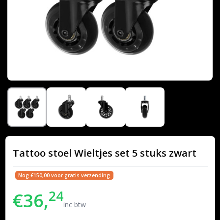
Tattoo stoel Wieltjes set 5 stuks zwart
Nog €150,00 voor gratis verzending
24
€36,
inc btw