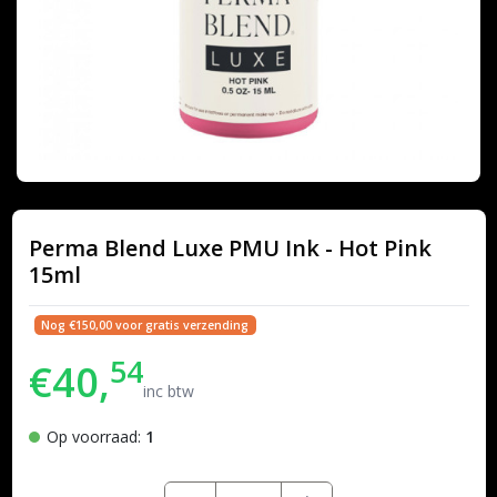
Perma Blend Luxe PMU Ink - Hot Pink
15ml
Nog €150,00 voor gratis verzending
54
€40,
inc btw
Op voorraad:
1