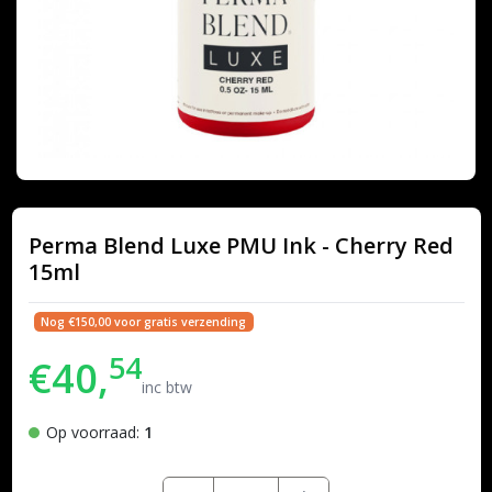
Perma Blend Luxe PMU Ink - Cherry Red
15ml
Nog €150,00 voor gratis verzending
54
€40,
inc btw
Op voorraad:
1