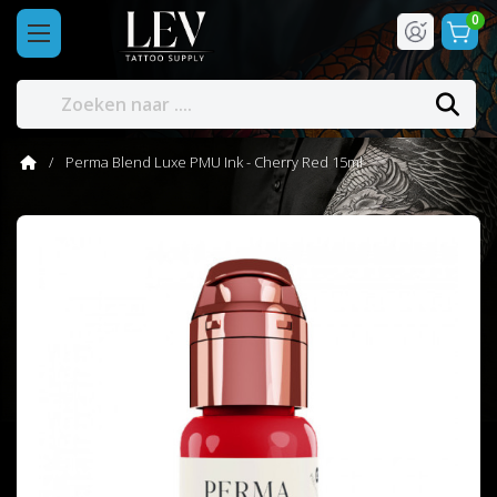
0
Perma Blend Luxe PMU Ink - Cherry Red 15ml