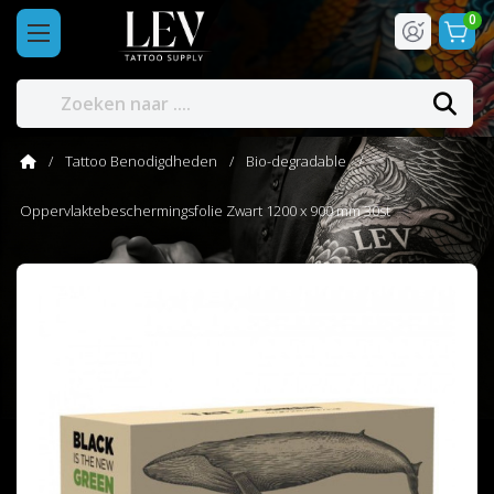
0
Tattoo Benodigdheden
Bio-degradable
Oppervlaktebeschermingsfolie Zwart 1200 x 900 mm 30st