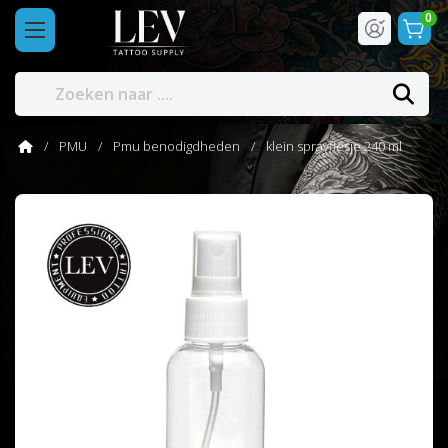
0
PMU
Pmu benodigdheden
klein sprayflesje 240 ml