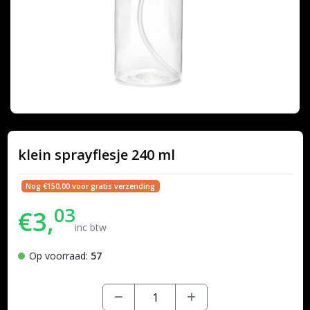
klein sprayflesje 240 ml
Nog €150,00 voor gratis verzending
03
€3,
inc btw
Op voorraad:
57