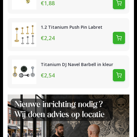
€1,88
1.2 Titanium Push Pin Labret
€2,24
Titanium DJ Navel Barbell in kleur
€2,54