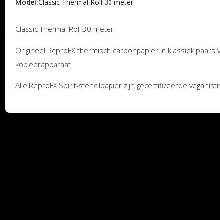
Model:
Classic Thermal Roll 30 meter
Classic Thermal Roll 30 meter
Origineel ReproFX thermisch carbonpapier in klassiek paars
kopieerapparaat
Alle ReproFX Spirit-stencilpapier zijn gecertificeerde veganis