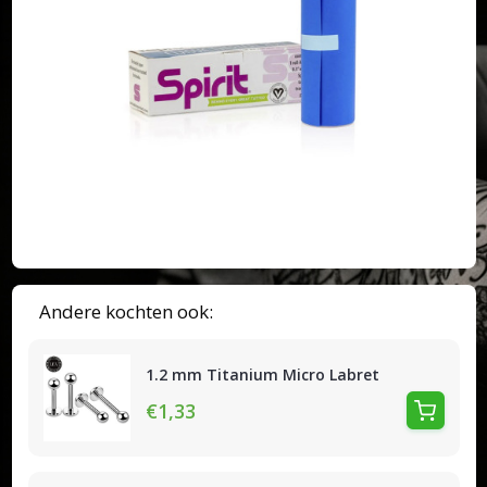
Andere kochten ook:
1.2 mm Titanium Micro Labret
€1,33