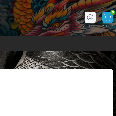
0
Account
€0,00