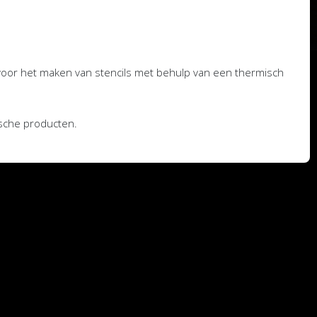
 voor het maken van stencils met behulp van een thermisch
tische producten.