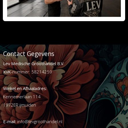
Contact Gegevens
Lev Medische Groothandel B.V.
KvK
-nummer: 58214259
Winkel en Afhaaladres:
Kennemerlaan 114
1972ER ijmuiden
E-mail:
info@levgroothandel.nl