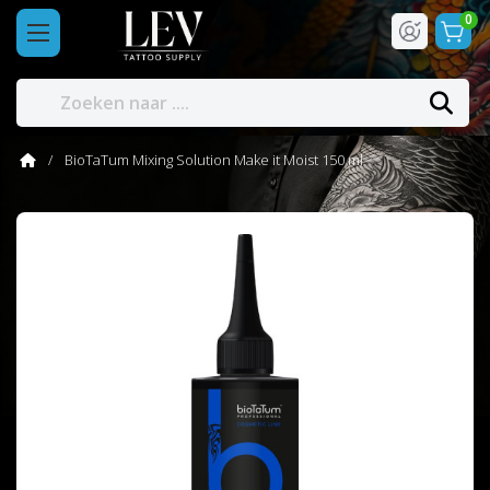
0
BioTaTum Mixing Solution Make it Moist 150 ml