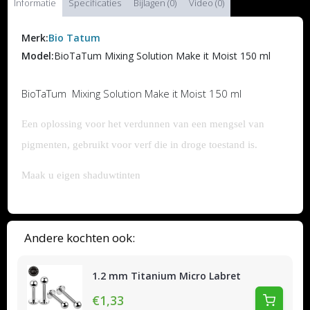
Informatie
Specificaties
Bijlagen (0)
Video (0)
Merk:
Bio Tatum
Model:
BioTaTum Mixing Solution Make it Moist 150 ml
BioTaTum Mixing Solution Make it Moist 150 ml
Een oplossing voor het verdunnen van een mengsel van
pigmenten, gebruikt voor verf die in droge toestand is.
Maak u eigen shaduwtinten
Andere kochten ook:
1.2 mm Titanium Micro Labret
€1,33