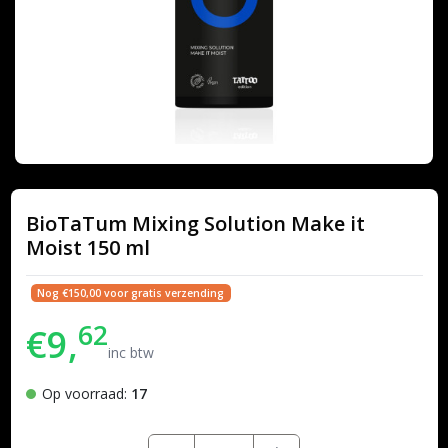
BioTaTum Mixing Solution Make it
Moist 150 ml
Nog €150,00 voor gratis verzending
62
€9,
inc btw
Op voorraad:
17