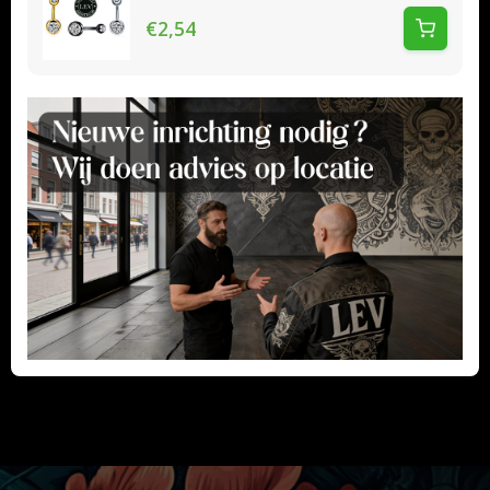
€2,54