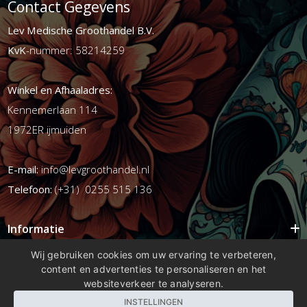
Contact Gegevens
Lev Medische Groothandel B.V.
KvK
-nummer: 58214259
Winkel en Afhaaladres:
Kennemerlaan 114
1972ER ijmuiden
E-mail:
info@levgroothandel.nl
Telefoon:
(+31) 0255 515 136
Informatie
Mijn account
Wij gebruiken cookies om uw ervaring te verbeteren,
content en advertenties te personaliseren en het
Info
websiteverkeer te analyseren.
Populaire Tags
INSTELLINGEN