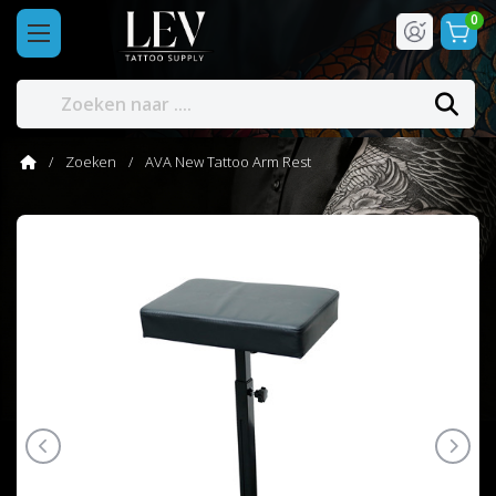
0
Zoeken
AVA New Tattoo Arm Rest