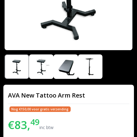
AVA New Tattoo Arm Rest
Nog €150,00 voor gratis verzending
49
€83,
inc btw