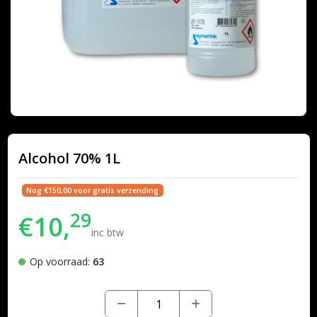
Alcohol 70% 1L
Nog €150,00 voor gratis verzending
29
€10,
inc btw
Op voorraad:
63