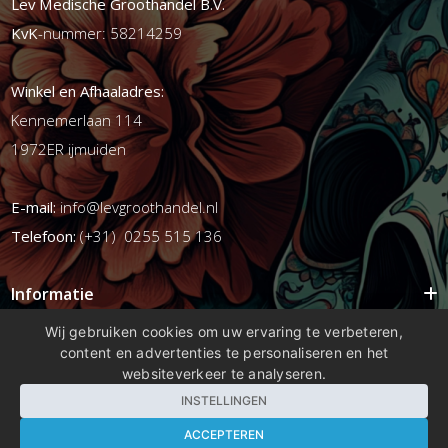
Lev Medische Groothandel B.V.
KvK
-nummer: 58214259
Winkel en Afhaaladres:
Kennemerlaan 114
1972ER ijmuiden
E-mail:
info@levgroothandel.nl
Telefoon:
(+31) 0255 515 136
Informatie
Mijn account
Wij gebruiken cookies om uw ervaring te verbeteren,
content en advertenties te personaliseren en het
Info
websiteverkeer te analyseren.
Populaire Tags
INSTELLINGEN
ACCEPTEREN