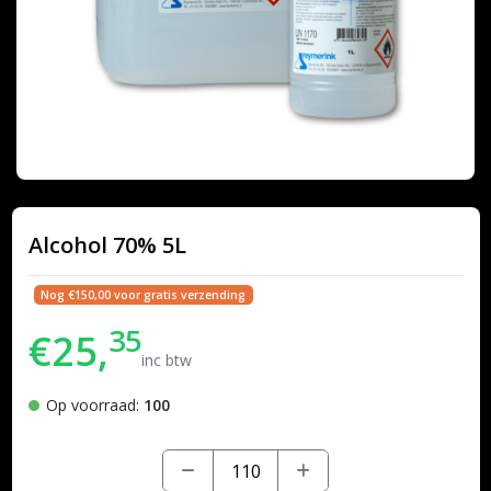
Alcohol 70% 5L
Nog €150,00 voor gratis verzending
35
€25,
inc btw
Op voorraad:
100