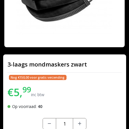
3-laags mondmaskers zwart
Nog €150,00 voor gratis verzending
99
€5,
inc btw
Op voorraad:
40