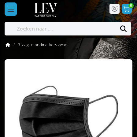
0
3-laags mondmaskers zwart