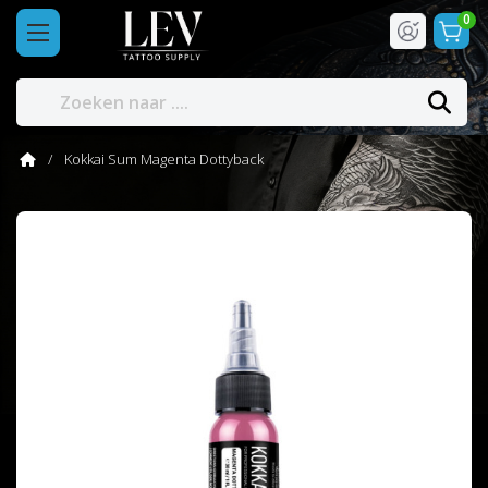
0
Kokkai Sum Magenta Dottyback