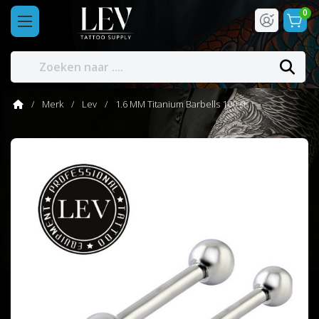
0
Merk
Lev
1.6 MM Titanium Barbells 100 st