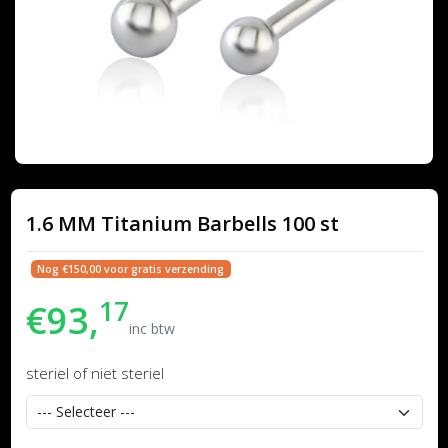
1.6 MM Titanium Barbells 100 st
Nog €150,00 voor gratis verzending
17
€93,
inc btw
steriel of niet steriel