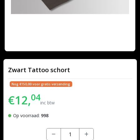
Zwart Tattoo schort
Nog €150,00 voor gratis verzending
04
€12,
inc btw
Op voorraad:
998