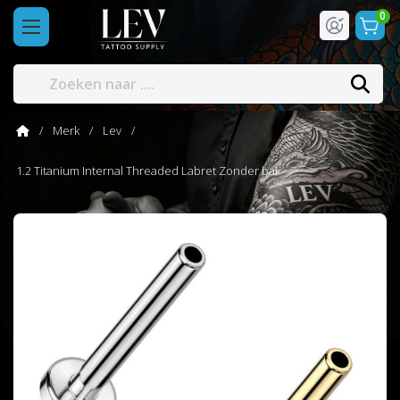
0
Merk
Lev
1.2 Titanium Internal Threaded Labret Zonder bal