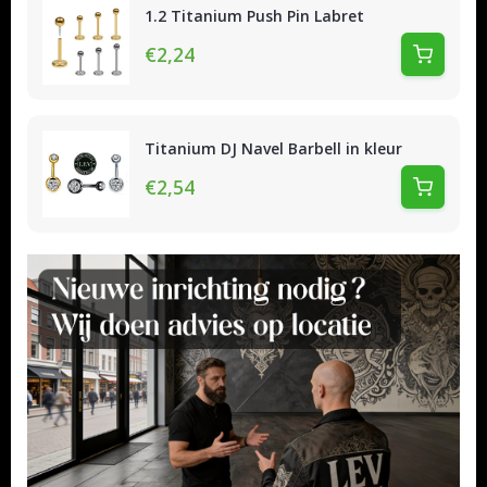
1.2 Titanium Push Pin Labret
€2,24
Titanium DJ Navel Barbell in kleur
€2,54