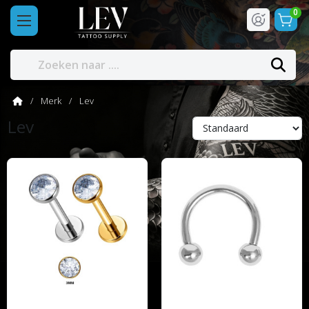
0
Merk
Lev
Lev