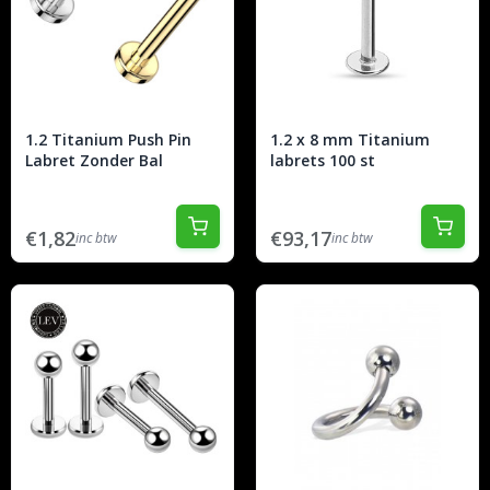
1.2 Titanium Push Pin
1.2 x 8 mm Titanium
Labret Zonder Bal
labrets 100 st
€1,82
€93,17
inc btw
inc btw