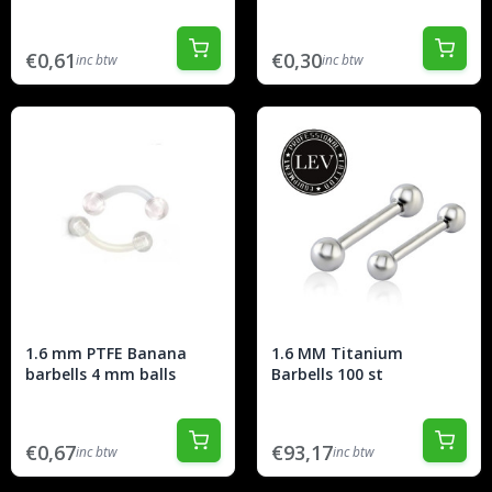
€0,61
€0,30
inc btw
inc btw
1.6 mm PTFE Banana
1.6 MM Titanium
barbells 4 mm balls
Barbells 100 st
€0,67
€93,17
inc btw
inc btw