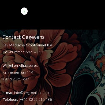
<
1
2
3
4
5
6
7
8
9
>
Contact Gegevens
Lev Medische Groothandel B.V.
KvK
-nummer: 58214259
Winkel en Afhaaladres:
Kennemerlaan 114
1972ER ijmuiden
E-mail:
info@levgroothandel.nl
Telefoon:
(+31) 0255 515 136