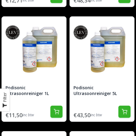
€12,71
€48,34
inc btw
inc btw
Podisonic
Podisonic
Ultrasoonreiniger 1L
Ultrasoonreiniger 5L
Filter
€11,50
€43,50
inc btw
inc btw