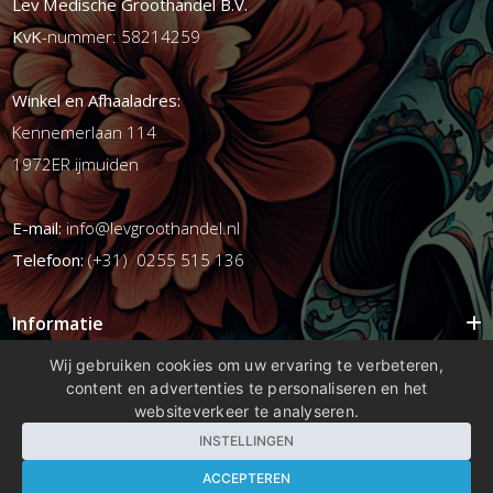
Lev Medische Groothandel B.V.
KvK
-nummer: 58214259
Winkel en Afhaaladres:
Kennemerlaan 114
1972ER ijmuiden
E-mail:
info@levgroothandel.nl
Telefoon:
(+31) 0255 515 136
Informatie
Mijn account
Wij gebruiken cookies om uw ervaring te verbeteren,
content en advertenties te personaliseren en het
Info
websiteverkeer te analyseren.
Populaire Tags
INSTELLINGEN
ACCEPTEREN