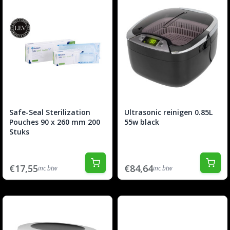
Safe-Seal Sterilization
Ultrasonic reinigen 0.85L
Pouches 90 x 260 mm 200
55w black
Stuks
€17,55
€84,64
inc btw
inc btw