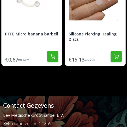
PTFE Micro banana barbell
Silicone Piercing Healing
Discs
€0,67
€15,13
inc btw
inc btw
Contact Gegevens
Lev Medische Groothandel B.V.
KvK
-nummer: 58214259