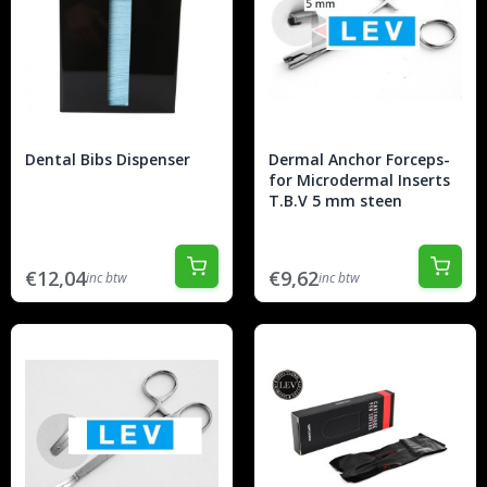
Dental Bibs Dispenser
Dermal Anchor Forceps-
for Microdermal Inserts
T.B.V 5 mm steen
€12,04
€9,62
inc btw
inc btw