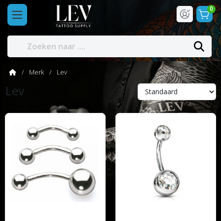
0
Merk
Lev
Lev