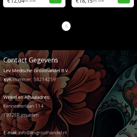
€12,04
€18,15
inc btw
inc btw
<
2
3
4
5
6
7
8
9
10
>
Contact Gegevens
Lev Medische Groothandel B.V.
KvK
-nummer: 58214259
Winkel en Afhaaladres:
Kennemerlaan 114
1972ER ijmuiden
E-mail:
info@levgroothandel.nl