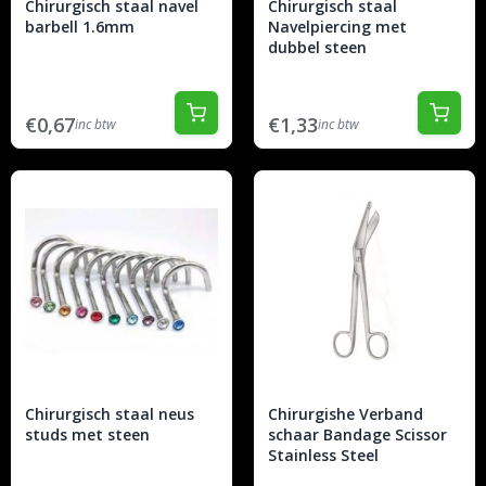
Chirurgisch staal navel
Chirurgisch staal
barbell 1.6mm
Navelpiercing met
dubbel steen
€0,67
€1,33
inc btw
inc btw
Chirurgisch staal neus
Chirurgishe Verband
studs met steen
schaar Bandage Scissor
Stainless Steel