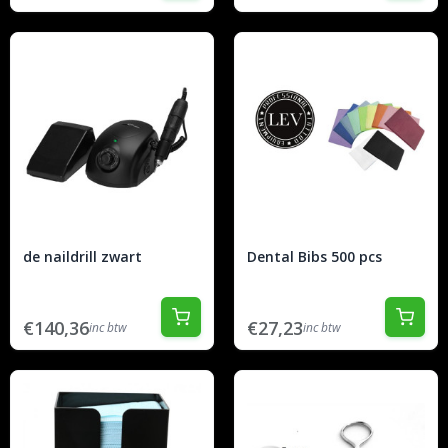
de naildrill zwart
Dental Bibs 500 pcs
€140,36
€27,23
inc btw
inc btw