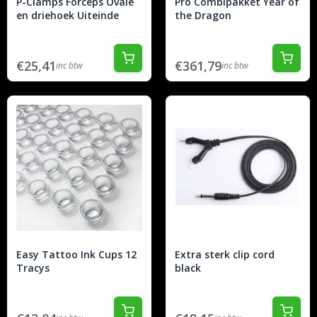
P-Clamps Forceps Ovale
Pro Combipakket Year of
en driehoek Uiteinde
the Dragon
€25,41
€361,79
inc btw
inc btw
Easy Tattoo Ink Cups 12
Extra sterk clip cord
Tracys
black