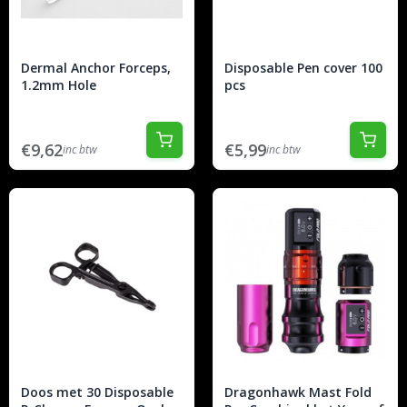
Dermal Anchor Forceps,
Disposable Pen cover 100
1.2mm Hole
pcs
€9,62
€5,99
inc btw
inc btw
Doos met 30 Disposable
Dragonhawk Mast Fold