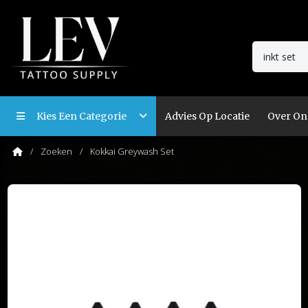
Kies Een Categorie
Advies Op Locatie
Over On
Zoeken
Kokkai Greywash Set