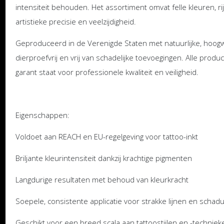
intensiteit behouden. Het assortiment omvat felle kleuren, r
artistieke precisie en veelzijdigheid.
Geproduceerd in de Verenigde Staten met natuurlijke, hoogwaa
dierproefvrij en vrij van schadelijke toevoegingen. Alle pr
garant staat voor professionele kwaliteit en veiligheid.
Eigenschappen:
Voldoet aan REACH en EU-regelgeving voor tattoo-inkt
Briljante kleurintensiteit dankzij krachtige pigmenten
Langdurige resultaten met behoud van kleurkracht
Soepele, consistente applicatie voor strakke lijnen en scha
Geschikt voor een breed scala aan tattoostijlen en -techniek