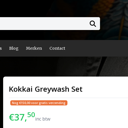
s
Blog
Merken
Contact
Kokkai Greywash Set
Nog €150,00 voor gratis verzending
50
€37,
inc btw