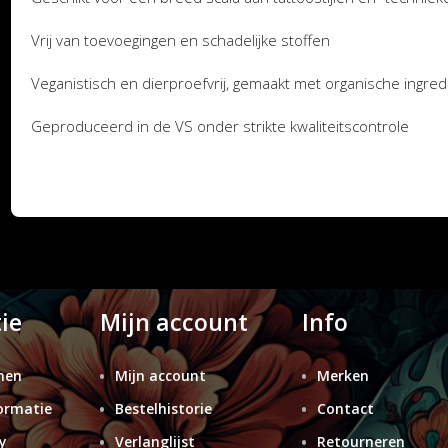
Vrij van toevoegingen en schadelijke stoffen
Veganistisch en dierproefvrij, gemaakt met organische ingre
Geproduceerd in de VS onder strikte kwaliteitscontrole
ie
Mijn account
Info
nen
Mijn account
Merken
ormatie
Bestelhistorie
Contact
y
Verlanglijst
Retourneren