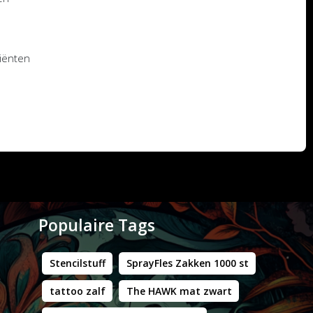
diënten
Populaire Tags
Stencilstuff
SprayFles Zakken 1000 st
tattoo zalf
The HAWK mat zwart