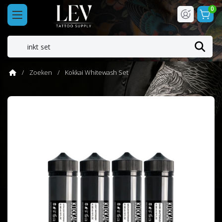
0
Zoeken
Kokkai Whitewash Set