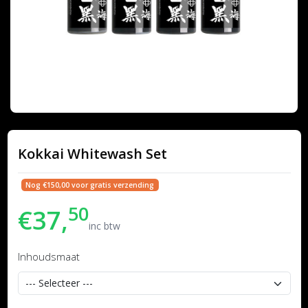
Kokkai Whitewash Set
Nog €150,00 voor gratis verzending
50
€37,
inc btw
Inhoudsmaat