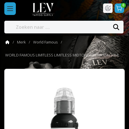
0
Merk
World Famous
WORLD FAMOUS LIMITLESS LIMITLESS MIDTONE GREYWASH 30ML