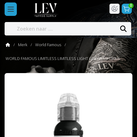
0
Merk
World Famous
WORLD FAMOUS LIMITLESS LIMITLESS LIGHT GREYWASH 30ML