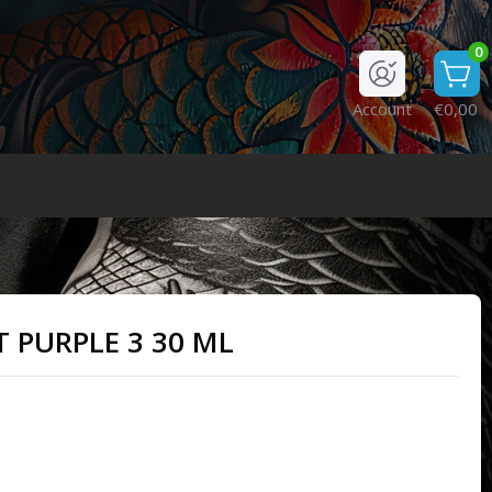
0
Account
€0,00
 PURPLE 3 30 ML