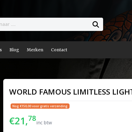
s
Blog
Merken
Contact
WORLD FAMOUS LIMITLESS LIGHT
Nog €150,00 voor gratis verzending
78
€21,
inc btw