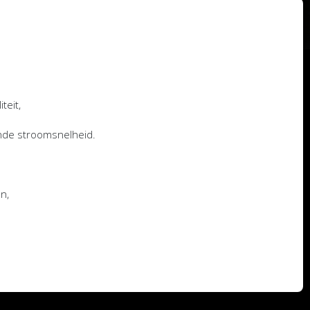
teit,
nde stroomsnelheid.
en,