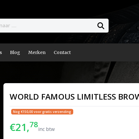
s
Blog
Merken
Contact
WORLD FAMOUS LIMITLESS BROW
Nog €150,00 voor gratis verzending
78
€21,
inc btw