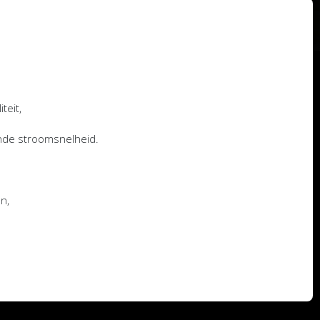
teit,
nde stroomsnelheid.
en,