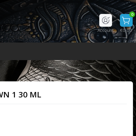
0
Account
€0,00
N 1 30 ML