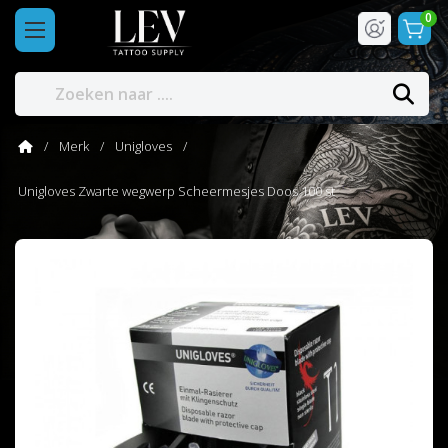
0
Merk
Unigloves
Unigloves Zwarte wegwerp Scheermesjes Doos 100 st