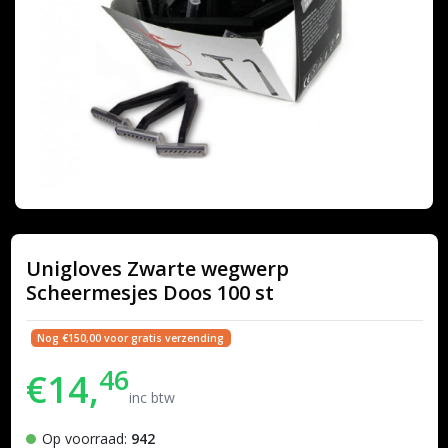
Unigloves Zwarte wegwerp
Scheermesjes Doos 100 st
Nog €150,00 voor gratis verzending
46
€14,
inc btw
Op voorraad:
942