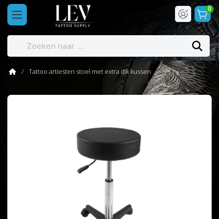
0
Tattoo artiesten stoel met extra dik kussen