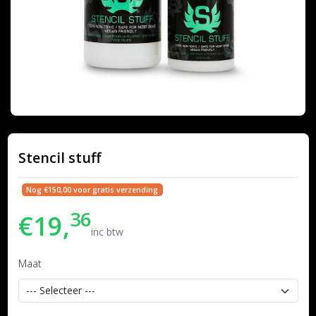
Stencil stuff
Nog €150,00 voor gratis verzending
36
€19,
inc btw
Maat