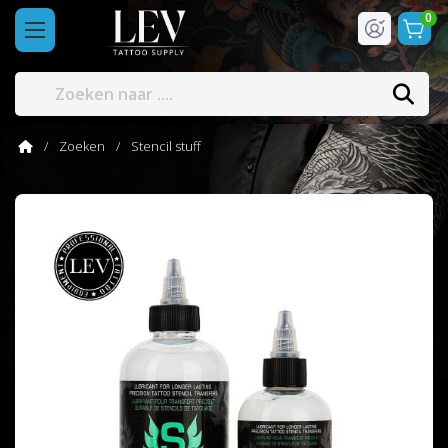
0
Zoeken
Stencil stuff