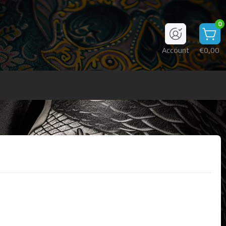
0
Account
€0,00