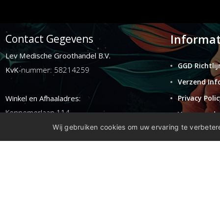
Informat
Contact Gegevens
Lev Medische Groothandel B.V.
GGD Richtlij
KvK
-nummer: 58214259
Verzend Inf
Winkel en Afhaaladres:
Privacy Polic
Kennemerlaan 114
Voorwaarde
1972ER ijmuiden
Wij gebruiken cookies om uw ervaring te verbetere
Retouren
Disclaimer
E-mail:
info@levgroothandel.nl
Telefoon:
(+31) 0255 515 136