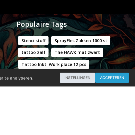
Populaire Tags
Stencilstuff
SprayFles Zakken 1000 st
tattoo zalf
The HAWK mat zwart
Tattoo Inkt Work place 12 pcs
Hustle Butter Deluxe Zakjes
er te analyseren.
INSTELLINGEN
ACCEPTEREN
Professional - Workstation Pro - Matt Black
WORLD FAMOUS LIMITLESS DARK ORANGE 1 30ML
Groene Kappersstoel met Chromen Frame