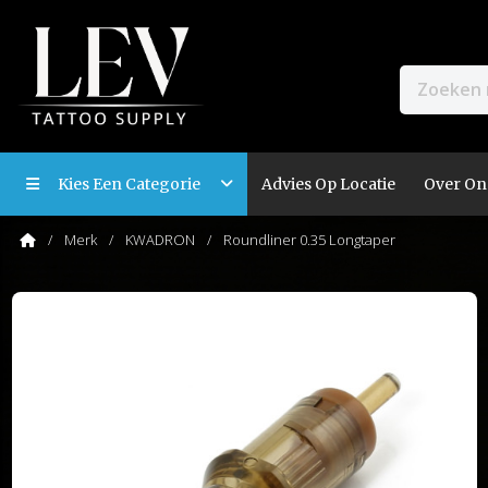
Kies Een Categorie
Advies Op Locatie
Over On
Merk
KWADRON
Roundliner 0.35 Longtaper