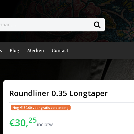
s
Blog
Merken
Contact
Roundliner 0.35 Longtaper
Nog €150,00 voor gratis verzending
25
€30,
inc btw