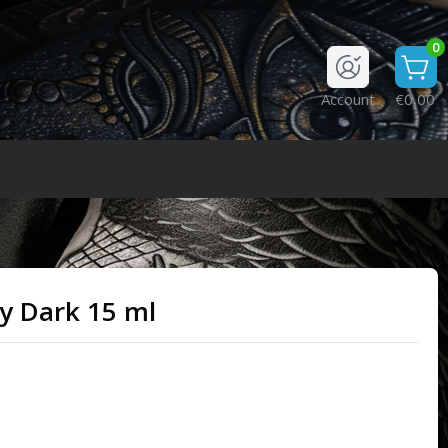
0
Account
€0,00
y Dark 15 ml