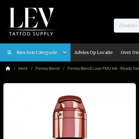
Kies Een Categorie
Advies Op Locatie
Over On
Merk
Perma Blend
Perma Blend Luxe PMU Ink - Ready Dar