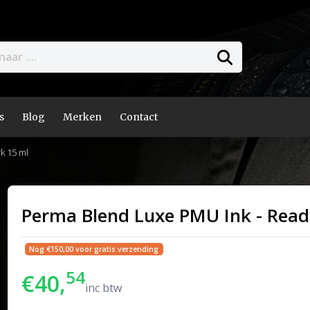
s
Blog
Merken
Contact
k 15 ml
Perma Blend Luxe PMU Ink - Read
Nog €150,00 voor gratis verzending
54
€40,
inc btw