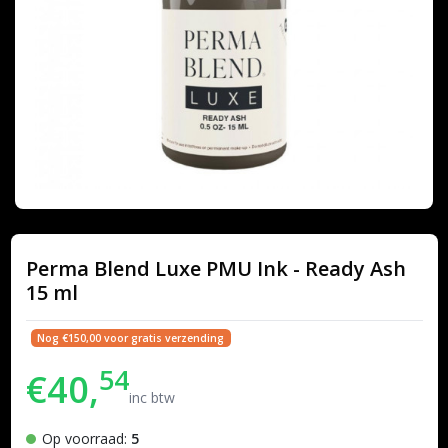
Perma Blend Luxe PMU Ink - Ready Ash
15 ml
Nog €150,00 voor gratis verzending
54
€40,
inc btw
Op voorraad:
5