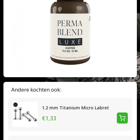
Andere kochten ook:
1.2 mm Titanium Micro Labret
€1,33