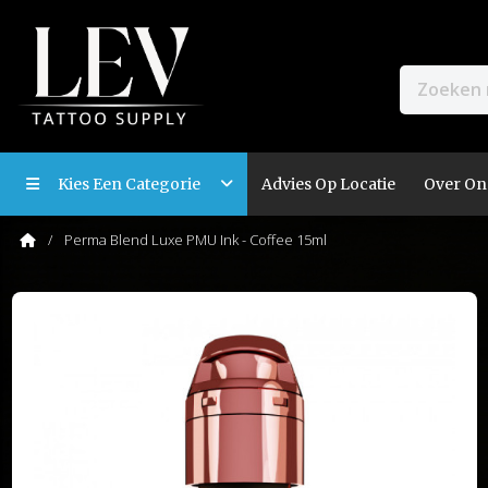
Kies Een Categorie
Advies Op Locatie
Over On
Perma Blend Luxe PMU Ink - Coffee 15ml