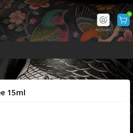
0
Account
€0,00
ee 15ml