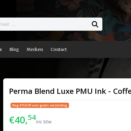
s
Blog
Merken
Contact
Perma Blend Luxe PMU Ink - Coff
Nog €150,00 voor gratis verzending
54
€40,
inc btw