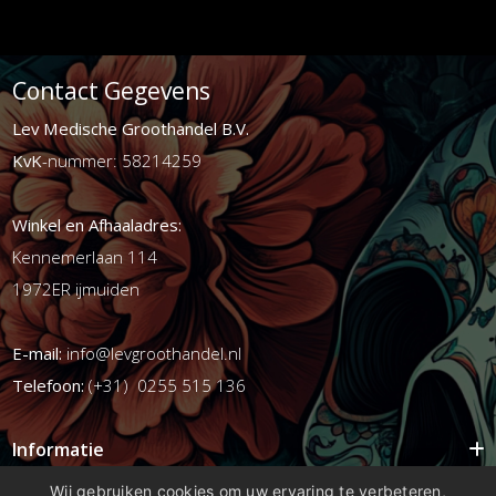
Contact Gegevens
Lev Medische Groothandel B.V.
KvK
-nummer: 58214259
Winkel en Afhaaladres:
Kennemerlaan 114
1972ER ijmuiden
E-mail:
info@levgroothandel.nl
Telefoon:
(+31) 0255 515 136
Informatie
Mijn account
Wij gebruiken cookies om uw ervaring te verbeteren,