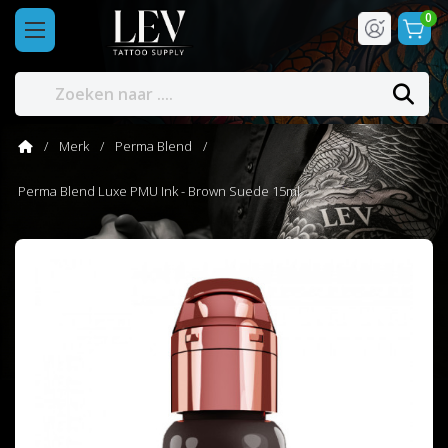
0
Merk
Perma Blend
Perma Blend Luxe PMU Ink - Brown Suede 15ml