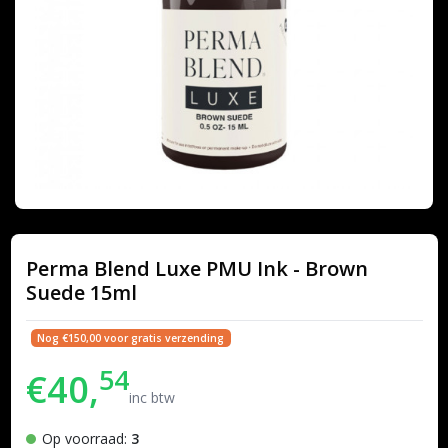
Perma Blend Luxe PMU Ink - Brown
Suede 15ml
Nog €150,00 voor gratis verzending
54
€40,
inc btw
Op voorraad:
3