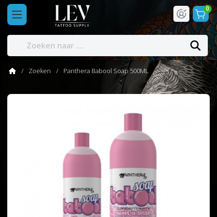
0
Zoeken
Panthera Babool Soap 500ML