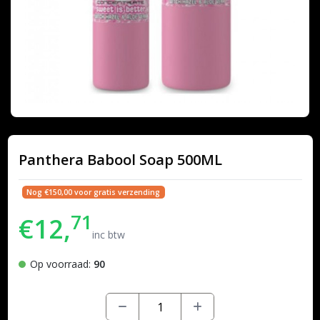
Panthera Babool Soap 500ML
Nog €150,00 voor gratis verzending
71
€12,
inc btw
Op voorraad:
90