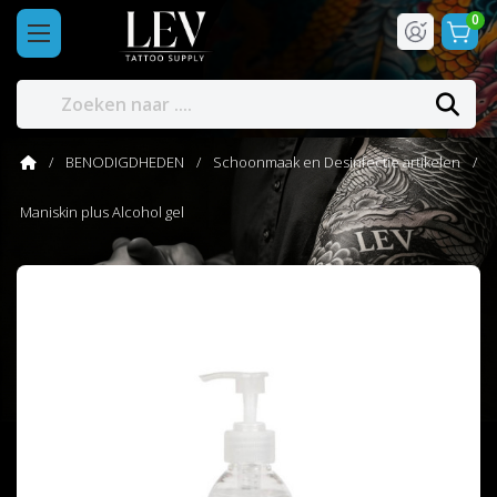
0
BENODIGDHEDEN
Schoonmaak en Desinfectie artikelen
Maniskin plus Alcohol gel