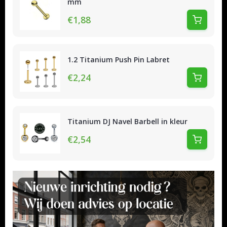
mm
€1,88
1.2 Titanium Push Pin Labret
€2,24
Titanium DJ Navel Barbell in kleur
€2,54