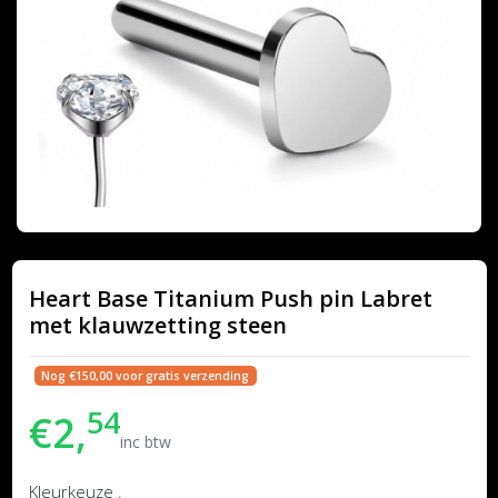
Heart Base Titanium Push pin Labret
met klauwzetting steen
Nog €150,00 voor gratis verzending
54
€2,
inc btw
Kleurkeuze .