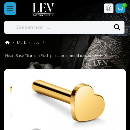
0
Merk
Lev
Heart Base Titanium Push pin Labret met klauwzetting steen