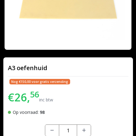
A3 oefenhuid
Nog €150,00 voor gratis verzending
56
€26,
inc btw
Op voorraad:
98