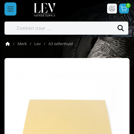
0
Merk
Lev
A3 oefenhuid