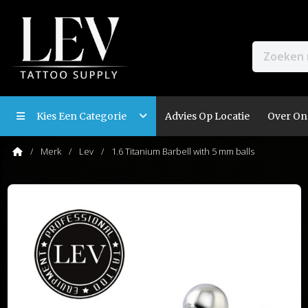
Kies Een Categorie
Advies Op Locatie
Over On
Merk
Lev
1.6 Titanium Barbell with 5 mm balls