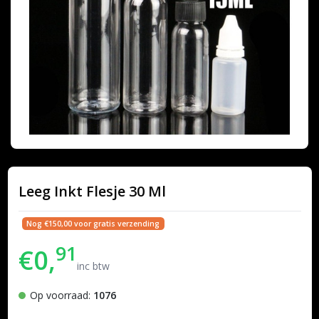
Leeg Inkt Flesje 30 Ml
Nog €150,00 voor gratis verzending
91
€0,
inc btw
Op voorraad:
1076