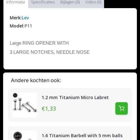
Informatie
Specificaties
Bijlagen (0)
Video (0)
Merk:
Lev
Model:
P11
Large RING OPENER WITH
3 LARGE NOTCHES, NEEDLE NOSE
Andere kochten ook:
1.2 mm Titanium Micro Labret
€1,33
1.6 Titanium Barbell with 5 mm balls