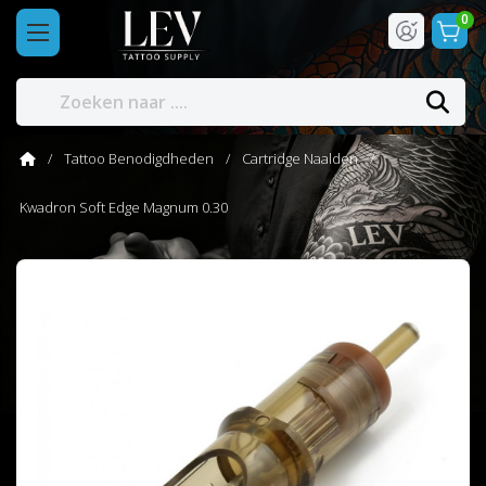
0
Tattoo Benodigdheden
Cartridge Naalden
Kwadron Soft Edge Magnum 0.30